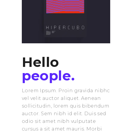
Hello
people.
Lorem Ipsum. Proin gravida nibhc
vel velit auctor aliquet. Aenean
sollicitudin, lorem quis bibendum
auctor. Sem nibh id elit. Duis sed
odio sit amet nibh vulputate
cursus a sit amet mauris. Morbi