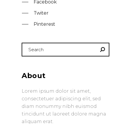
Facebook
Twiter
Pinterest
Search
for:
About
Lorem ipsum dolor sit amet,
consectetuer adipiscing elit, sed
diam nonummy nibh euismod
tincidunt ut laoreet dolore magna
aliquam erat.