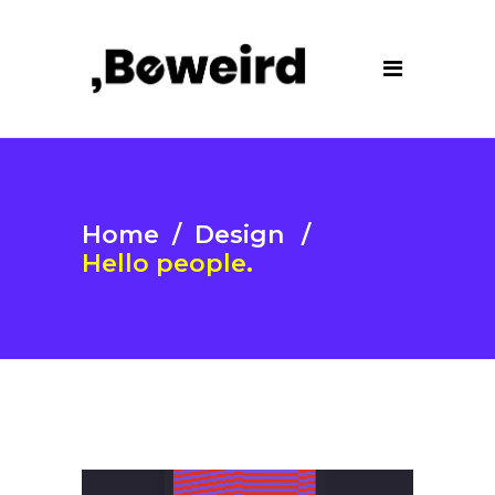
Home
/
Design
/
Hello people.