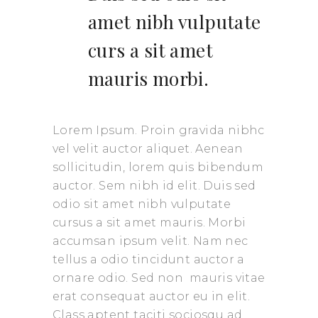
amet nibh vulputate
curs a sit amet
mauris morbi.
Lorem Ipsum. Proin gravida nibhc
vel velit auctor aliquet. Aenean
sollicitudin, lorem quis bibendum
auctor. Sem nibh id elit. Duis sed
odio sit amet nibh vulputate
cursus a sit amet mauris. Morbi
accumsan ipsum velit. Nam nec
tellus a odio tincidunt auctor a
ornare odio. Sed non mauris vitae
erat consequat auctor eu in elit.
Class aptent taciti sociosqu ad